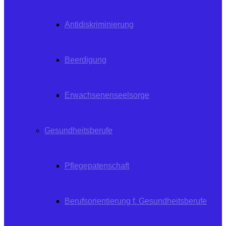
Antidiskriminierung
Beerdigung
Erwachsenenseelsorge
Gesundheitsberufe
Pflegepatenschaft
Berufsorientierung f. Gesundheitsberufe