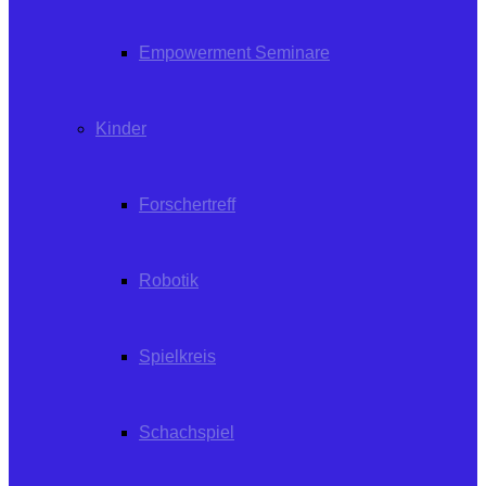
Empowerment Seminare
Kinder
Forschertreff
Robotik
Spielkreis
Schachspiel