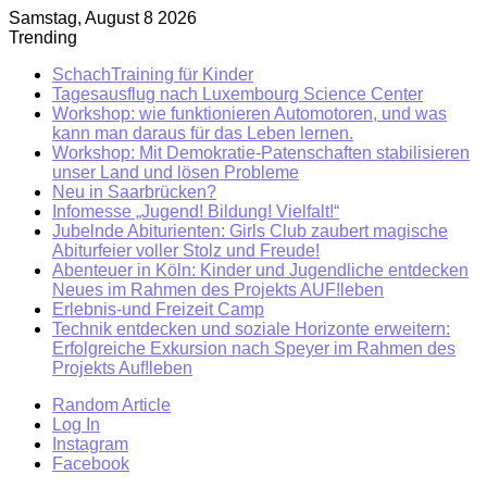
Samstag, August 8 2026
Trending
SchachTraining für Kinder
Tagesausflug nach Luxembourg Science Center
Workshop: wie funktionieren Automotoren, und was
kann man daraus für das Leben lernen.
Workshop: Mit Demokratie-Patenschaften stabilisieren
unser Land und lösen Probleme
Neu in Saarbrücken?
Infomesse „Jugend! Bildung! Vielfalt!“
Jubelnde Abiturienten: Girls Club zaubert magische
Abiturfeier voller Stolz und Freude!
Abenteuer in Köln: Kinder und Jugendliche entdecken
Neues im Rahmen des Projekts AUF!leben
Erlebnis-und Freizeit Camp
Technik entdecken und soziale Horizonte erweitern:
Erfolgreiche Exkursion nach Speyer im Rahmen des
Projekts Auf!leben
Random Article
Log In
Instagram
Facebook