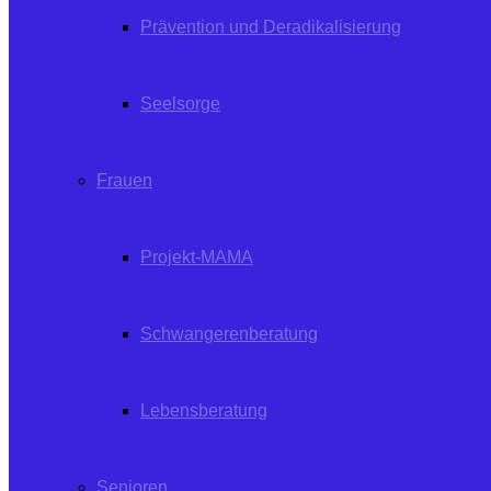
Prävention und Deradikalisierung
Seelsorge
Frauen
Projekt-MAMA
Schwangerenberatung
Lebensberatung
Senioren