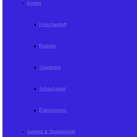
Kinder
Forschertreff
Robotik
Spielkreis
Schachspiel
Exkursionen
Jugend & Studierende