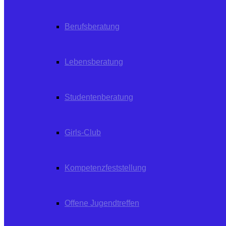
Berufsberatung
Lebensberatung
Studentenberatung
Girls-Club
Kompetenzfeststellung
Offene Jugendtreffen