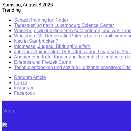
Samstag, August 8 2026
Trending
SchachTraining für Kinder
Tagesausflug nach Luxembourg Science Center
Workshop: wie funktionieren Automotoren, und was kann
Workshop: Mit Demokratie-Patenschaften stabilisieren 
Neu in Saarbrücken?
Infomesse „Jugend! Bildung! Vielfalt!“
Jubelnde Abiturienten: Girls Club zaubert magische Abitu
Abenteuer in Köln: Kinder und Jugendliche entdecken 
Erlebnis-und Freizeit Camp
Technik entdecken und soziale Horizonte erweitern: Erf
Random Article
Log In
Instagram
Facebook
Menu