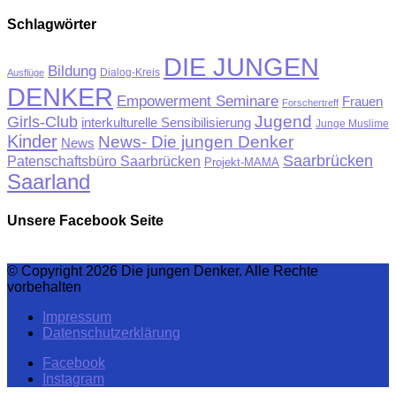
Schlagwörter
DIE JUNGEN
Bildung
Ausflüge
Dialog-Kreis
DENKER
Empowerment Seminare
Frauen
Forschertreff
Jugend
Girls-Club
interkulturelle Sensibilisierung
Junge Muslime
Kinder
News- Die jungen Denker
News
Saarbrücken
Patenschaftsbüro Saarbrücken
Projekt-MAMA
Saarland
Unsere Facebook Seite
© Copyright 2026 Die jungen Denker. Alle Rechte
vorbehalten
Impressum
Datenschutzerklärung
Facebook
Instagram