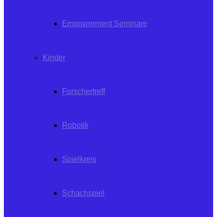
Empowerment Seminare
Kinder
Forschertreff
Robotik
Spielkreis
Schachspiel