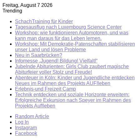
Freitag, August 7 2026
Trending
SchachTraining für Kinder
Tagesausflug nach Luxembourg Science Center
Workshop: wie funktionieren Automotoren, und was
kann man daraus für das Leben lernen.
Workshop: Mit Demokratie-Patenschaften stabilisieren
unser Land und lösen Probleme
Neu in Saarbrücken?
Infomesse „Jugend! Bildung! Vielfalt!“
Jubelnde Abiturienten: Girls Club zaubert magische
Abiturfeier voller Stolz und Freude!
Abenteuer in Köln: Kinder und Jugendliche entdecken
Neues im Rahmen des Projekts AUF!leben
Erlebnis-und Freizeit Camp
Technik entdecken und soziale Horizonte erweitern:
Erfolgreiche Exkursion nach Speyer im Rahmen des
Projekts Auf!leben
Random Article
Log In
Instagram
Facebook