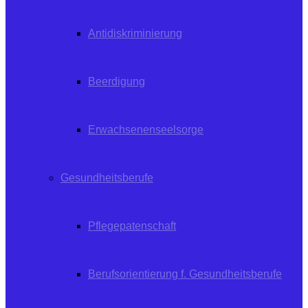
Antidiskriminierung
Beerdigung
Erwachsenenseelsorge
Gesundheitsberufe
Pflegepatenschaft
Berufsorientierung f. Gesundheitsberufe