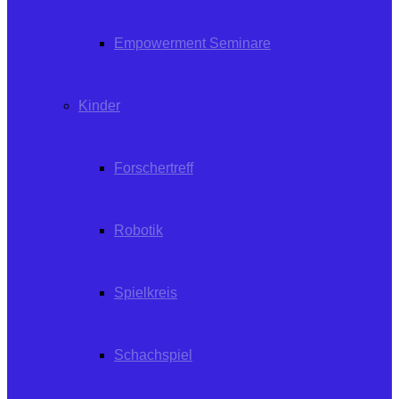
Empowerment Seminare
Kinder
Forschertreff
Robotik
Spielkreis
Schachspiel