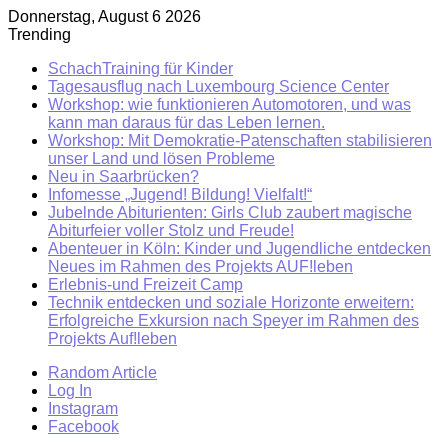
Donnerstag, August 6 2026
Trending
SchachTraining für Kinder
Tagesausflug nach Luxembourg Science Center
Workshop: wie funktionieren Automotoren, und was
kann man daraus für das Leben lernen.
Workshop: Mit Demokratie-Patenschaften stabilisieren
unser Land und lösen Probleme
Neu in Saarbrücken?
Infomesse „Jugend! Bildung! Vielfalt!“
Jubelnde Abiturienten: Girls Club zaubert magische
Abiturfeier voller Stolz und Freude!
Abenteuer in Köln: Kinder und Jugendliche entdecken
Neues im Rahmen des Projekts AUF!leben
Erlebnis-und Freizeit Camp
Technik entdecken und soziale Horizonte erweitern:
Erfolgreiche Exkursion nach Speyer im Rahmen des
Projekts Auf!leben
Random Article
Log In
Instagram
Facebook