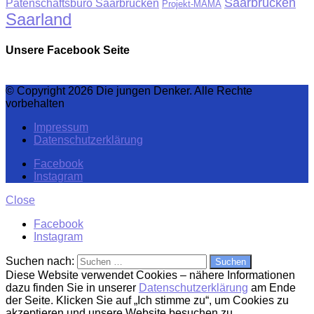
Saarbrücken
Patenschaftsbüro Saarbrücken
Projekt-MAMA
Saarland
Unsere Facebook Seite
© Copyright 2026 Die jungen Denker. Alle Rechte
vorbehalten
Impressum
Datenschutzerklärung
Facebook
Instagram
Close
Facebook
Instagram
Suchen nach:
Diese Website verwendet Cookies – nähere Informationen
dazu finden Sie in unserer
Datenschutzerklärung
am Ende
der Seite. Klicken Sie auf „Ich stimme zu“, um Cookies zu
akzeptieren und unsere Website besuchen zu