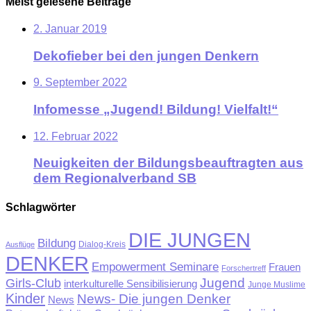
Meist gelesene Beiträge
2. Januar 2019
Dekofieber bei den jungen Denkern
9. September 2022
Infomesse „Jugend! Bildung! Vielfalt!“
12. Februar 2022
Neuigkeiten der Bildungsbeauftragten aus
dem Regionalverband SB
Schlagwörter
DIE JUNGEN
Bildung
Ausflüge
Dialog-Kreis
DENKER
Empowerment Seminare
Frauen
Forschertreff
Jugend
Girls-Club
interkulturelle Sensibilisierung
Junge Muslime
Kinder
News- Die jungen Denker
News