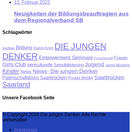
12. Februar 2022
Neuigkeiten der Bildungsbeauftragten aus
dem Regionalverband SB
Schlagwörter
DIE JUNGEN
Bildung
Ausflüge
Dialog-Kreis
DENKER
Empowerment Seminare
Frauen
Forschertreff
Jugend
Girls-Club
interkulturelle Sensibilisierung
Junge Muslime
Kinder
News- Die jungen Denker
News
Saarbrücken
Patenschaftsbüro Saarbrücken
Projekt-MAMA
Saarland
Unsere Facebook Seite
© Copyright 2026 Die jungen Denker. Alle Rechte
vorbehalten
Impressum