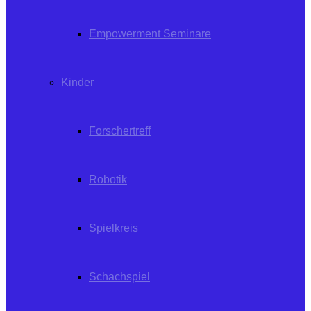
Empowerment Seminare
Kinder
Forschertreff
Robotik
Spielkreis
Schachspiel