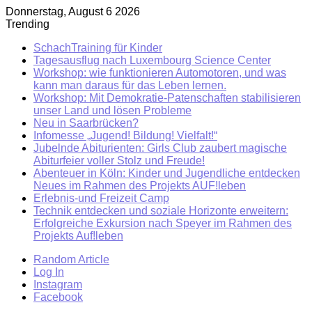
Donnerstag, August 6 2026
Trending
SchachTraining für Kinder
Tagesausflug nach Luxembourg Science Center
Workshop: wie funktionieren Automotoren, und was
kann man daraus für das Leben lernen.
Workshop: Mit Demokratie-Patenschaften stabilisieren
unser Land und lösen Probleme
Neu in Saarbrücken?
Infomesse „Jugend! Bildung! Vielfalt!“
Jubelnde Abiturienten: Girls Club zaubert magische
Abiturfeier voller Stolz und Freude!
Abenteuer in Köln: Kinder und Jugendliche entdecken
Neues im Rahmen des Projekts AUF!leben
Erlebnis-und Freizeit Camp
Technik entdecken und soziale Horizonte erweitern:
Erfolgreiche Exkursion nach Speyer im Rahmen des
Projekts Auf!leben
Random Article
Log In
Instagram
Facebook