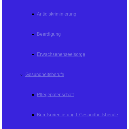
Antidiskriminierung
Beerdigung
Erwachsenenseelsorge
Gesundheitsberufe
Pflegepatenschaft
Berufsorientierung f. Gesundheitsberufe