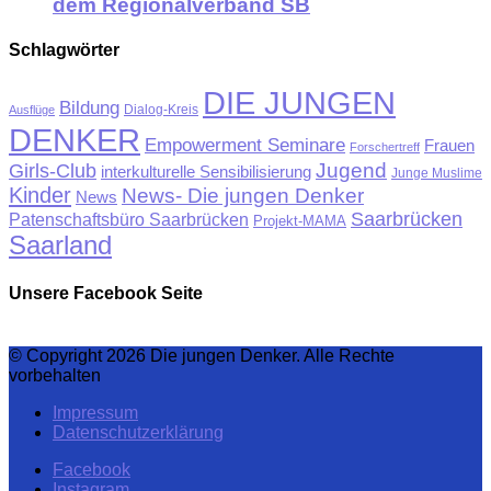
dem Regionalverband SB
Schlagwörter
DIE JUNGEN
Bildung
Ausflüge
Dialog-Kreis
DENKER
Empowerment Seminare
Frauen
Forschertreff
Jugend
Girls-Club
interkulturelle Sensibilisierung
Junge Muslime
Kinder
News- Die jungen Denker
News
Saarbrücken
Patenschaftsbüro Saarbrücken
Projekt-MAMA
Saarland
Unsere Facebook Seite
© Copyright 2026 Die jungen Denker. Alle Rechte
vorbehalten
Impressum
Datenschutzerklärung
Facebook
Instagram