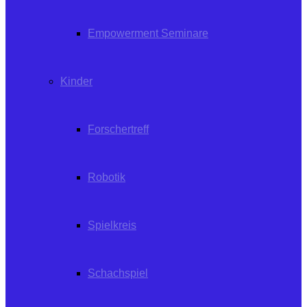
Empowerment Seminare
Kinder
Forschertreff
Robotik
Spielkreis
Schachspiel