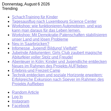
Donnerstag, August 6 2026
Trending
SchachTraining für Kinder
Tagesausflug nach Luxembourg Science Center
Workshop: wie funktionieren Automotoren, und was
kann man daraus für das Leben lernen.
Workshop: Mit Demokratie-Patenschaften stabilisieren
unser Land und lösen Probleme
Neu in Saarbrücken?
Infomesse „Jugend! Bildung! Vielfalt!“
Jubelnde Abiturienten: Girls Club zaubert magische
Abiturfeier voller Stolz und Freude!
Abenteuer in Köln: Kinder und Jugendliche entdecken
Neues im Rahmen des Projekts AUF!leben
Erlebnis-und Freizeit Camp
Technik entdecken und soziale Horizonte erweitern:
Erfolgreiche Exkursion nach Speyer im Rahmen des
Projekts Auf!leben
Random Article
Log In
Instagram
Facebook