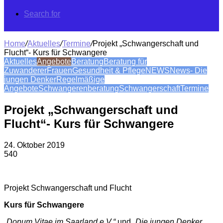
Search for
Home
/
Aktuelles
/
Termine
/
Projekt „Schwangerschaft und
Flucht“- Kurs für Schwangere
Aktuelles
Angebote
Beratung
Beratung für
Zuwanderer
Frauen
Gesundheit & Pflege
NEWS
News- Die
jungen Denker
Regelmäßige
Angebote
Schwangerenberatung
Schwangerschaft
Termine
Projekt „Schwangerschaft und
Flucht“- Kurs für Schwangere
24. Oktober 2019
540
Projekt Schwangerschaft und Flucht
Kurs für Schwangere
„Donum Vitae im Saarland e.V.“
und
„Die jungen Denker