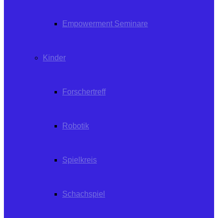
Empowerment Seminare
Kinder
Forschertreff
Robotik
Spielkreis
Schachspiel