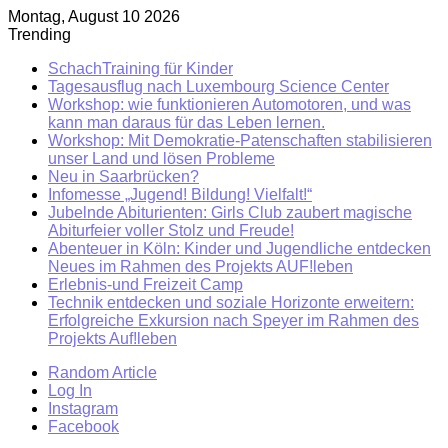
Montag, August 10 2026
Trending
SchachTraining für Kinder
Tagesausflug nach Luxembourg Science Center
Workshop: wie funktionieren Automotoren, und was
kann man daraus für das Leben lernen.
Workshop: Mit Demokratie-Patenschaften stabilisieren
unser Land und lösen Probleme
Neu in Saarbrücken?
Infomesse „Jugend! Bildung! Vielfalt!“
Jubelnde Abiturienten: Girls Club zaubert magische
Abiturfeier voller Stolz und Freude!
Abenteuer in Köln: Kinder und Jugendliche entdecken
Neues im Rahmen des Projekts AUF!leben
Erlebnis-und Freizeit Camp
Technik entdecken und soziale Horizonte erweitern:
Erfolgreiche Exkursion nach Speyer im Rahmen des
Projekts Auf!leben
Random Article
Log In
Instagram
Facebook