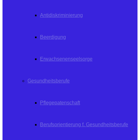
Antidiskriminierung
Beerdigung
Erwachsenenseelsorge
Gesundheitsberufe
Pflegepatenschaft
Berufsorientierung f. Gesundheitsberufe