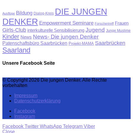
DIE JUNGEN
Bildung
Ausflüge
Dialog-Kreis
DENKER
Empowerment Seminare
Frauen
Forschertreff
Jugend
Girls-Club
interkulturelle Sensibilisierung
Junge Muslime
Kinder
News- Die jungen Denker
News
Saarbrücken
Patenschaftsbüro Saarbrücken
Projekt-MAMA
Saarland
Unsere Facebook Seite
© Copyright 2026 Die jungen Denker. Alle Rechte
vorbehalten
Impressum
Datenschutzerklärung
Facebook
Instagram
Facebook
Twitter
WhatsApp
Telegram
Viber
Close