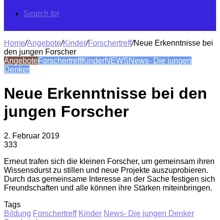
Search for
Home
/
Angebote
/
Kinder
/
Forschertreff
/
Neue Erkenntnisse bei
den jungen Forscher
Angebote
Forschertreff
Kinder
NEWS
News- Die jungen
Denker
Neue Erkenntnisse bei den
jungen Forscher
2. Februar 2019
333
Erneut trafen sich die kleinen Forscher, um gemeinsam ihren
Wissensdurst zu stillen und neue Projekte auszuprobieren.
Durch das gemeinsame Interesse an der Sache festigen sich
Freundschaften und alle können ihre Stärken miteinbringen.
Tags
Bildung
Forschertreff
Kinder
News- Die jungen Denker