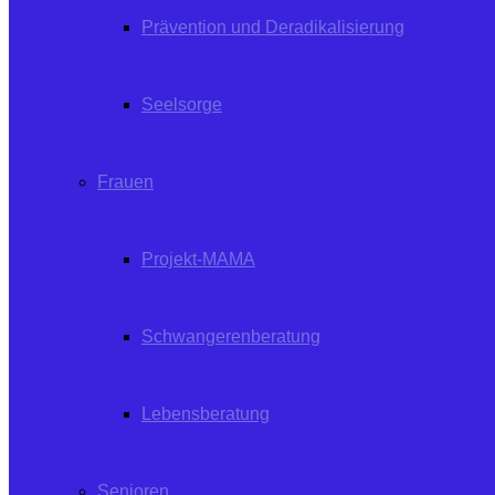
Prävention und Deradikalisierung
Seelsorge
Frauen
Projekt-MAMA
Schwangerenberatung
Lebensberatung
Senioren