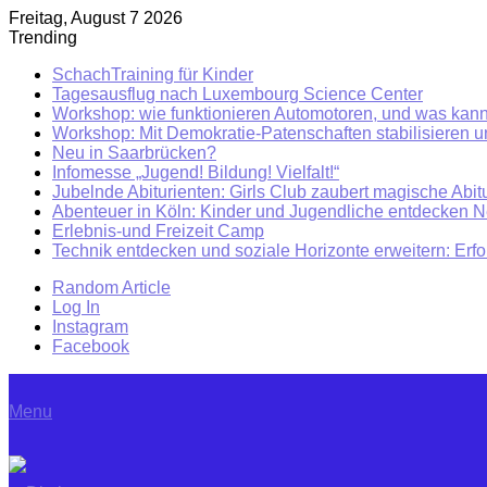
Freitag, August 7 2026
Trending
SchachTraining für Kinder
Tagesausflug nach Luxembourg Science Center
Workshop: wie funktionieren Automotoren, und was kann
Workshop: Mit Demokratie-Patenschaften stabilisieren 
Neu in Saarbrücken?
Infomesse „Jugend! Bildung! Vielfalt!“
Jubelnde Abiturienten: Girls Club zaubert magische Abitu
Abenteuer in Köln: Kinder und Jugendliche entdecken 
Erlebnis-und Freizeit Camp
Technik entdecken und soziale Horizonte erweitern: Erf
Random Article
Log In
Instagram
Facebook
Menu