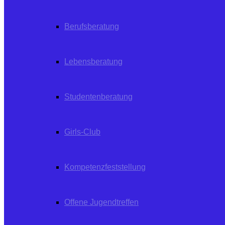
Berufsberatung
Lebensberatung
Studentenberatung
Girls-Club
Kompetenzfeststellung
Offene Jugendtreffen