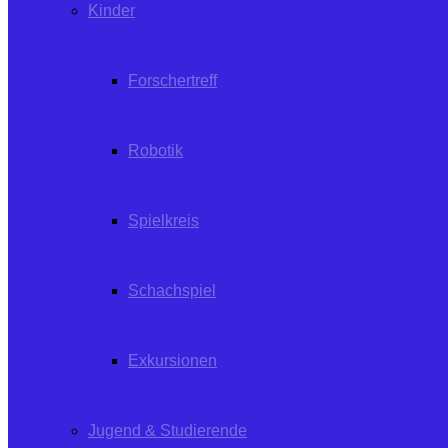
Kinder
Forschertreff
Robotik
Spielkreis
Schachspiel
Exkursionen
Jugend & Studierende