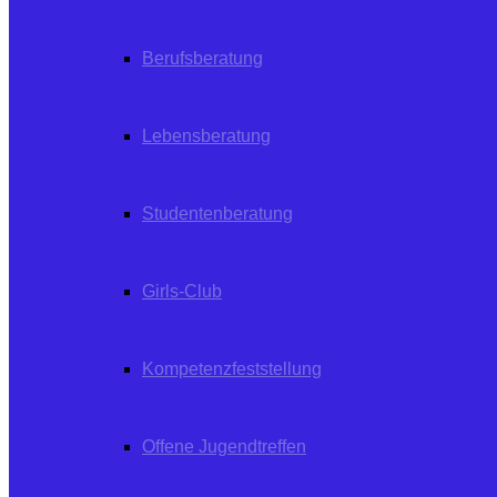
Berufsberatung
Lebensberatung
Studentenberatung
Girls-Club
Kompetenzfeststellung
Offene Jugendtreffen