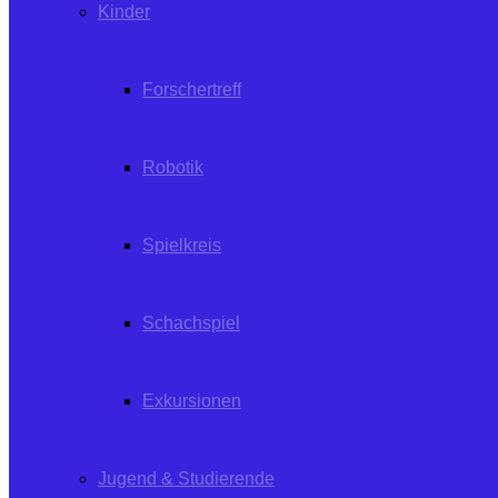
Kinder
Forschertreff
Robotik
Spielkreis
Schachspiel
Exkursionen
Jugend & Studierende