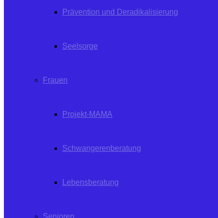
Prävention und Deradikalisierung
Seelsorge
Frauen
Projekt-MAMA
Schwangerenberatung
Lebensberatung
Senioren