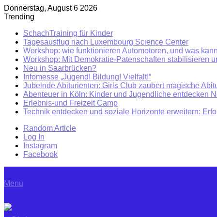
Donnerstag, August 6 2026
Trending
SchachTraining für Kinder
Tagesausflug nach Luxembourg Science Center
Workshop: wie funktionieren Automotoren, und was kann
Workshop: Mit Demokratie-Patenschaften stabilisieren 
Neu in Saarbrücken?
Infomesse „Jugend! Bildung! Vielfalt!“
Jubelnde Abiturienten: Girls Club zaubert magische Abitu
Abenteuer in Köln: Kinder und Jugendliche entdecken 
Erlebnis-und Freizeit Camp
Technik entdecken und soziale Horizonte erweitern: Erf
Random Article
Log In
Instagram
Facebook
Menu