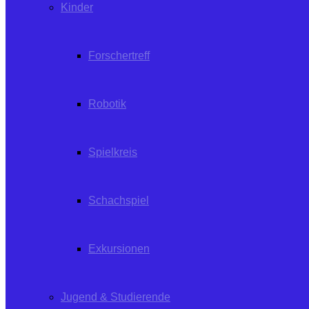
Kinder
Forschertreff
Robotik
Spielkreis
Schachspiel
Exkursionen
Jugend & Studierende