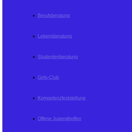
Berufsberatung
Lebensberatung
Studentenberatung
Girls-Club
Kompetenzfeststellung
Offene Jugendtreffen