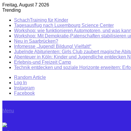
Freitag, August 7 2026
Trending
SchachTraining für Kinder
Tagesausflug nach Luxembourg Science Center
Workshop: wie funktionieren Automotoren, und was kann
Workshop: Mit Demokratie-Patenschaften stabilisieren 
Neu in Saarbrücken?
Infomesse „Jugend! Bildung! Vielfalt!“
Jubelnde Abiturienten: Girls Club zaubert magische Abitu
Abenteuer in Köln: Kinder und Jugendliche entdecken 
Erlebnis-und Freizeit Camp
Technik entdecken und soziale Horizonte erweitern: Erf
Random Article
Log In
Instagram
Facebook
Menu