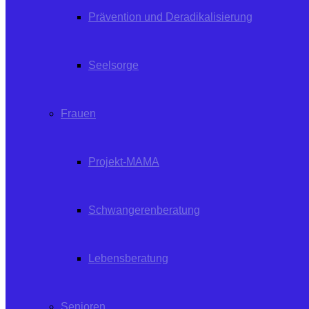
Prävention und Deradikalisierung
Seelsorge
Frauen
Projekt-MAMA
Schwangerenberatung
Lebensberatung
Senioren