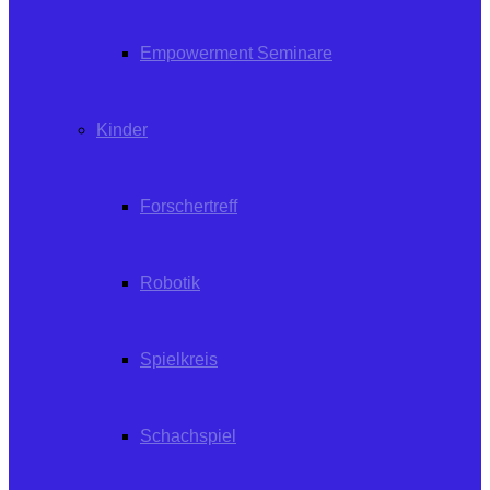
Empowerment Seminare
Kinder
Forschertreff
Robotik
Spielkreis
Schachspiel