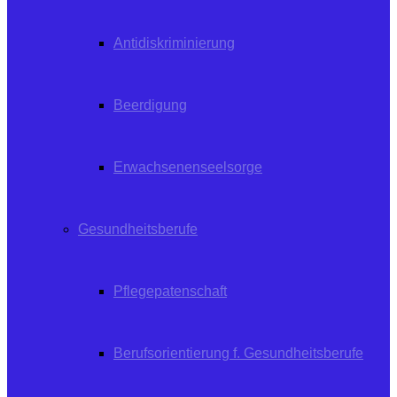
Antidiskriminierung
Beerdigung
Erwachsenenseelsorge
Gesundheitsberufe
Pflegepatenschaft
Berufsorientierung f. Gesundheitsberufe