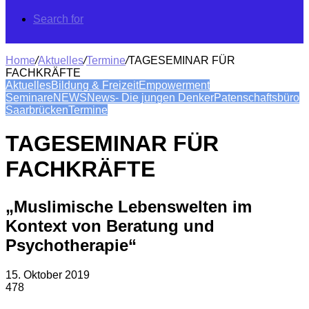
Search for
Home
/
Aktuelles
/
Termine
/
TAGESEMINAR FÜR
FACHKRÄFTE
Aktuelles
Bildung & Freizeit
Empowerment
Seminare
NEWS
News- Die jungen Denker
Patenschaftsbüro
Saarbrücken
Termine
TAGESEMINAR FÜR
FACHKRÄFTE
„Muslimische Lebenswelten im
Kontext von Beratung und
Psychotherapie“
15. Oktober 2019
478