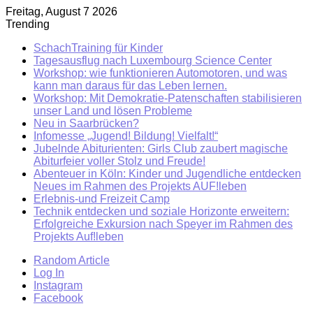
Freitag, August 7 2026
Trending
SchachTraining für Kinder
Tagesausflug nach Luxembourg Science Center
Workshop: wie funktionieren Automotoren, und was
kann man daraus für das Leben lernen.
Workshop: Mit Demokratie-Patenschaften stabilisieren
unser Land und lösen Probleme
Neu in Saarbrücken?
Infomesse „Jugend! Bildung! Vielfalt!“
Jubelnde Abiturienten: Girls Club zaubert magische
Abiturfeier voller Stolz und Freude!
Abenteuer in Köln: Kinder und Jugendliche entdecken
Neues im Rahmen des Projekts AUF!leben
Erlebnis-und Freizeit Camp
Technik entdecken und soziale Horizonte erweitern:
Erfolgreiche Exkursion nach Speyer im Rahmen des
Projekts Auf!leben
Random Article
Log In
Instagram
Facebook