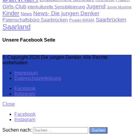
Jugend
Girls-Club
interkulturelle Sensibilisierung
Junge Muslime
Kinder
News- Die jungen Denker
News
Saarbrücken
Patenschaftsbüro Saarbrücken
Projekt-MAMA
Saarland
Unsere Facebook Seite
© Copyright 2026 Die jungen Denker. Alle Rechte
vorbehalten
Impressum
Datenschutzerklärung
Facebook
Instagram
Close
Facebook
Instagram
Suchen nach: