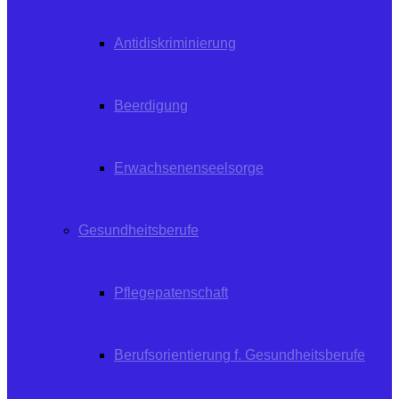
Antidiskriminierung
Beerdigung
Erwachsenenseelsorge
Gesundheitsberufe
Pflegepatenschaft
Berufsorientierung f. Gesundheitsberufe