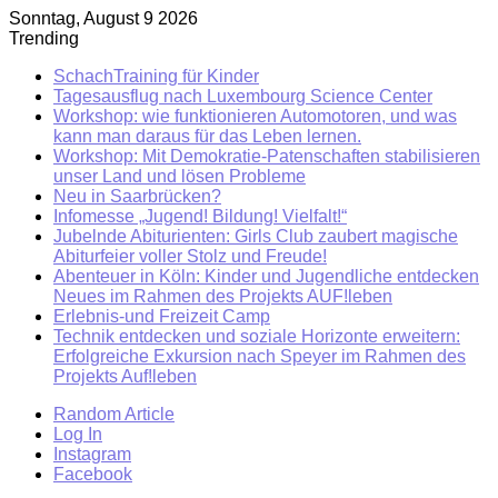
Sonntag, August 9 2026
Trending
SchachTraining für Kinder
Tagesausflug nach Luxembourg Science Center
Workshop: wie funktionieren Automotoren, und was
kann man daraus für das Leben lernen.
Workshop: Mit Demokratie-Patenschaften stabilisieren
unser Land und lösen Probleme
Neu in Saarbrücken?
Infomesse „Jugend! Bildung! Vielfalt!“
Jubelnde Abiturienten: Girls Club zaubert magische
Abiturfeier voller Stolz und Freude!
Abenteuer in Köln: Kinder und Jugendliche entdecken
Neues im Rahmen des Projekts AUF!leben
Erlebnis-und Freizeit Camp
Technik entdecken und soziale Horizonte erweitern:
Erfolgreiche Exkursion nach Speyer im Rahmen des
Projekts Auf!leben
Random Article
Log In
Instagram
Facebook