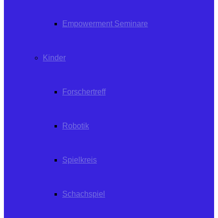
Empowerment Seminare
Kinder
Forschertreff
Robotik
Spielkreis
Schachspiel