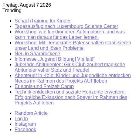
Freitag, August 7 2026
Trending
SchachTraining für Kinder
Tagesausflug nach Luxembourg Science Center
Workshop: wie funktionieren Automotoren, und was
kann man daraus für das Leben lernen.
Workshop: Mit Demokratie-Patenschaften stabilisieren
unser Land und lösen Probleme
Neu in Saarbrücken?
Infomesse „Jugend! Bildung! Vielfalt!“
Jubelnde Abiturienten: Girls Club zaubert magische
Abiturfeier voller Stolz und Freude!
Abenteuer in Köln: Kinder und Jugendliche entdecken
Neues im Rahmen des Projekts AUF!leben
Erlebnis-und Freizeit Camp
Technik entdecken und soziale Horizonte erweitern:
Erfolgreiche Exkursion nach Speyer im Rahmen des
Projekts Auf!leben
Random Article
Log In
Instagram
Facebook