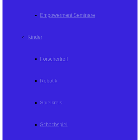
Empowerment Seminare
Kinder
Forschertreff
Robotik
Spielkreis
Schachspiel