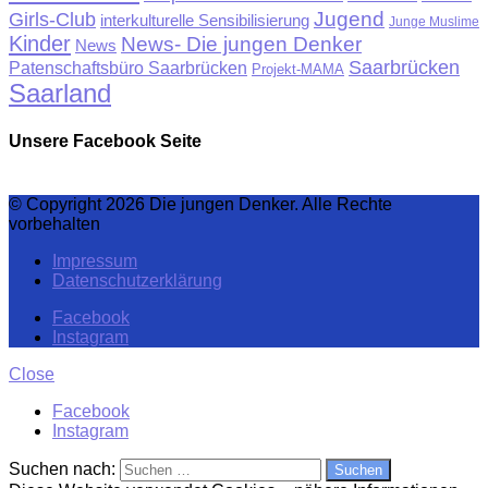
Jugend
Girls-Club
interkulturelle Sensibilisierung
Junge Muslime
Kinder
News- Die jungen Denker
News
Saarbrücken
Patenschaftsbüro Saarbrücken
Projekt-MAMA
Saarland
Unsere Facebook Seite
© Copyright 2026 Die jungen Denker. Alle Rechte
vorbehalten
Impressum
Datenschutzerklärung
Facebook
Instagram
Close
Facebook
Instagram
Suchen nach: