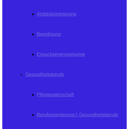
Antidiskriminierung
Beerdigung
Erwachsenenseelsorge
Gesundheitsberufe
Pflegepatenschaft
Berufsorientierung f. Gesundheitsberufe