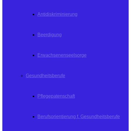
Antidiskriminierung
Beerdigung
Erwachsenenseelsorge
Gesundheitsberufe
Pflegepatenschaft
Berufsorientierung f. Gesundheitsberufe