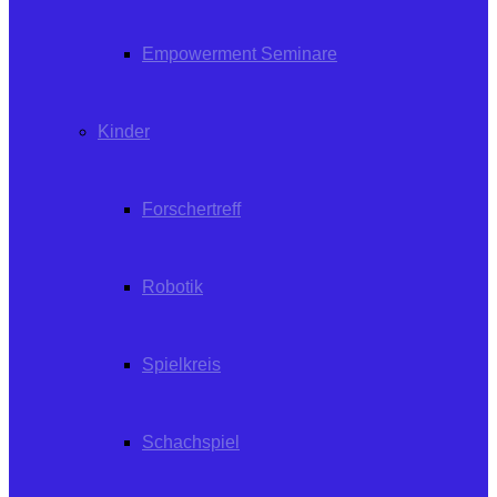
Empowerment Seminare
Kinder
Forschertreff
Robotik
Spielkreis
Schachspiel