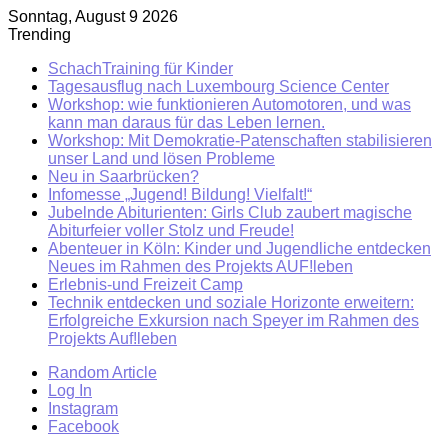
Sonntag, August 9 2026
Trending
SchachTraining für Kinder
Tagesausflug nach Luxembourg Science Center
Workshop: wie funktionieren Automotoren, und was
kann man daraus für das Leben lernen.
Workshop: Mit Demokratie-Patenschaften stabilisieren
unser Land und lösen Probleme
Neu in Saarbrücken?
Infomesse „Jugend! Bildung! Vielfalt!“
Jubelnde Abiturienten: Girls Club zaubert magische
Abiturfeier voller Stolz und Freude!
Abenteuer in Köln: Kinder und Jugendliche entdecken
Neues im Rahmen des Projekts AUF!leben
Erlebnis-und Freizeit Camp
Technik entdecken und soziale Horizonte erweitern:
Erfolgreiche Exkursion nach Speyer im Rahmen des
Projekts Auf!leben
Random Article
Log In
Instagram
Facebook