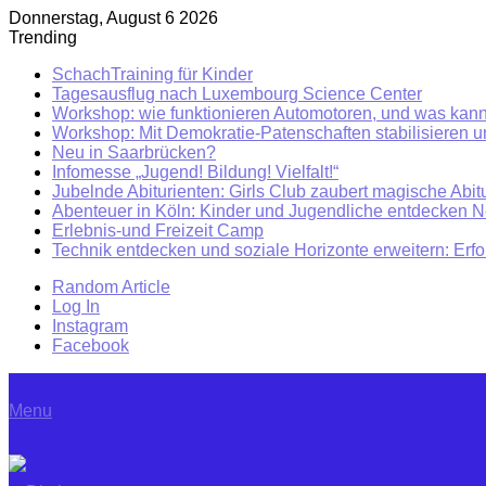
Donnerstag, August 6 2026
Trending
SchachTraining für Kinder
Tagesausflug nach Luxembourg Science Center
Workshop: wie funktionieren Automotoren, und was kann
Workshop: Mit Demokratie-Patenschaften stabilisieren 
Neu in Saarbrücken?
Infomesse „Jugend! Bildung! Vielfalt!“
Jubelnde Abiturienten: Girls Club zaubert magische Abitu
Abenteuer in Köln: Kinder und Jugendliche entdecken 
Erlebnis-und Freizeit Camp
Technik entdecken und soziale Horizonte erweitern: Erf
Random Article
Log In
Instagram
Facebook
Menu