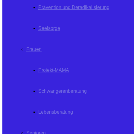
Prävention und Deradikalisierung
Seelsorge
Frauen
Projekt-MAMA
Schwangerenberatung
Lebensberatung
Senioren