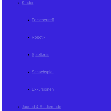
Kinder
Forschertreff
Robotik
Spielkreis
Schachspiel
Exkursionen
Jugend & Studierende