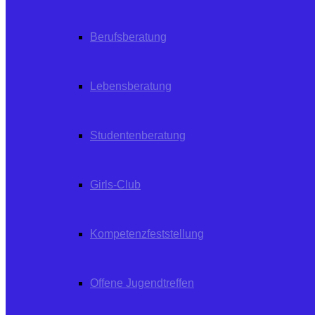
Berufsberatung
Lebensberatung
Studentenberatung
Girls-Club
Kompetenzfeststellung
Offene Jugendtreffen