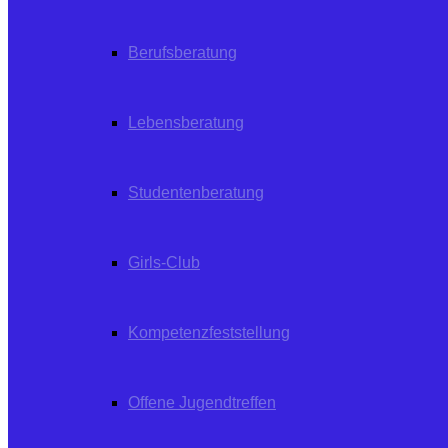
Berufsberatung
Lebensberatung
Studentenberatung
Girls-Club
Kompetenzfeststellung
Offene Jugendtreffen