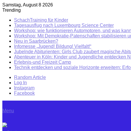
Samstag, August 8 2026
Trending
SchachTraining für Kinder
Tagesausflug nach Luxembourg Science Center
Workshop: wie funktionieren Automotoren, und was kann
Workshop: Mit Demokratie-Patenschaften stabilisieren 
Neu in Saarbrücken?
Infomesse „Jugend! Bildung! Vielfalt!“
Jubelnde Abiturienten: Girls Club zaubert magische Abitu
Abenteuer in Köln: Kinder und Jugendliche entdecken 
Erlebnis-und Freizeit Camp
Technik entdecken und soziale Horizonte erweitern: Erf
Random Article
Log In
Instagram
Facebook
Menu