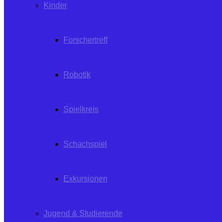
Kinder
Forschertreff
Robotik
Spielkreis
Schachspiel
Exkursionen
Jugend & Studierende