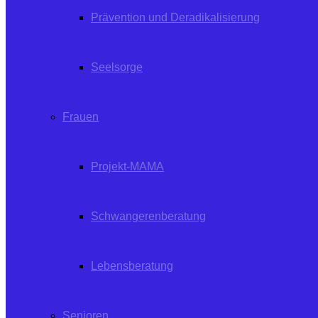
Prävention und Deradikalisierung
Seelsorge
Frauen
Projekt-MAMA
Schwangerenberatung
Lebensberatung
Senioren