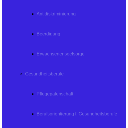
Antidiskriminierung
Beerdigung
Erwachsenenseelsorge
Gesundheitsberufe
Pflegepatenschaft
Berufsorientierung f. Gesundheitsberufe