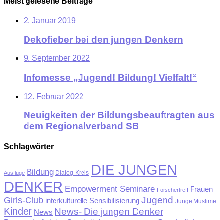
Meist gelesene Beiträge
2. Januar 2019
Dekofieber bei den jungen Denkern
9. September 2022
Infomesse „Jugend! Bildung! Vielfalt!“
12. Februar 2022
Neuigkeiten der Bildungsbeauftragten aus
dem Regionalverband SB
Schlagwörter
DIE JUNGEN
Bildung
Ausflüge
Dialog-Kreis
DENKER
Empowerment Seminare
Frauen
Forschertreff
Jugend
Girls-Club
interkulturelle Sensibilisierung
Junge Muslime
Kinder
News- Die jungen Denker
News