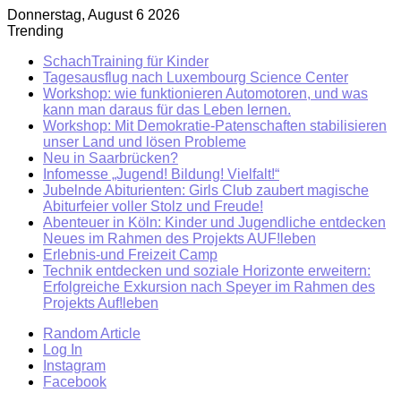
Donnerstag, August 6 2026
Trending
SchachTraining für Kinder
Tagesausflug nach Luxembourg Science Center
Workshop: wie funktionieren Automotoren, und was
kann man daraus für das Leben lernen.
Workshop: Mit Demokratie-Patenschaften stabilisieren
unser Land und lösen Probleme
Neu in Saarbrücken?
Infomesse „Jugend! Bildung! Vielfalt!“
Jubelnde Abiturienten: Girls Club zaubert magische
Abiturfeier voller Stolz und Freude!
Abenteuer in Köln: Kinder und Jugendliche entdecken
Neues im Rahmen des Projekts AUF!leben
Erlebnis-und Freizeit Camp
Technik entdecken und soziale Horizonte erweitern:
Erfolgreiche Exkursion nach Speyer im Rahmen des
Projekts Auf!leben
Random Article
Log In
Instagram
Facebook