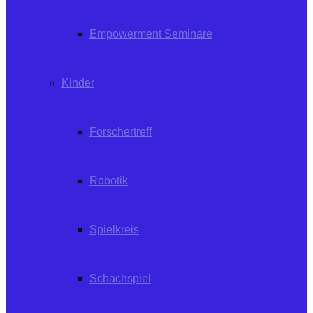
Empowerment Seminare
Kinder
Forschertreff
Robotik
Spielkreis
Schachspiel