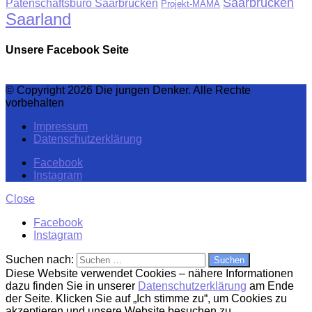
Saarbrücken
Patenschaftsbüro Saarbrücken
Projekt-MAMA
Saarland
Unsere Facebook Seite
© Copyright 2026 Die jungen Denker. Alle Rechte
vorbehalten
Impressum
Datenschutzerklärung
Facebook
Instagram
Close
Facebook
Instagram
Suchen nach:
Diese Website verwendet Cookies – nähere Informationen
dazu finden Sie in unserer
Datenschutzerklärung
am Ende
der Seite. Klicken Sie auf „Ich stimme zu“, um Cookies zu
akzeptieren und unsere Website besuchen zu