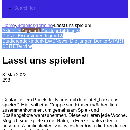
Search for
Home
/
Aktuelles
/
Termine
/
Lasst uns spielen!
Aktuelles
Angebote
Ausflüge
Bildung &
Freizeit
Exkursionen
Jugend &
Studierende
Kinder
NEWS
News- Die jungen Denker
START
SEITE
Termine
Lasst uns spielen!
3. Mai 2022
298
Geplant ist ein Projekt für Kinder mit dem Titel „Lasst uns
spielen“. Hier soll eine Gruppe von Kindern wöchentlich
zusammenkommen, um gemeinsam Spiel- und
Spaßangebote wahrzunehmen. Diese variieren jede Woche.
Möglich sind Spiele in der Natur, in Freizeitparks oder in
unseren Räumlichkeiten. Ziel ist es hierdurch die Freude der