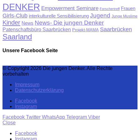
DENKER
Empowerment Seminare
Frauen
Forschertreff
Jugend
Girls-Club
interkulturelle Sensibilisierung
Junge Muslime
Kinder
News- Die jungen Denker
News
Saarbrücken
Patenschaftsbüro Saarbrücken
Projekt-MAMA
Saarland
Unsere Facebook Seite
© Copyright 2026 Die jungen Denker. Alle Rechte
vorbehalten
Impressum
Datenschutzerklärung
Facebook
Instagram
Facebook
Twitter
WhatsApp
Telegram
Viber
Close
Facebook
Instagram