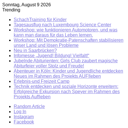
Sonntag, August 9 2026
Trending
SchachTraining für Kinder
Tagesausflug nach Luxembourg Science Center
Workshop: wie funktionieren Automotoren, und was
kann man daraus für das Leben lernen.
Workshop: Mit Demokratie-Patenschaften stabilisieren
unser Land und lösen Probleme
Neu in Saarbrücken?
Infomesse „Jugend! Bildung! Vielfalt!“
Jubelnde Abiturienten: Girls Club zaubert magische
Abiturfeier voller Stolz und Freude!
Abenteuer in Köln: Kinder und Jugendliche entdecken
Neues im Rahmen des Projekts AUF!leben
Erlebnis-und Freizeit Camp
Technik entdecken und soziale Horizonte erweitern:
Erfolgreiche Exkursion nach Speyer im Rahmen des
Projekts Auf!leben
Random Article
Log In
Instagram
Facebook