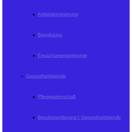
Antidiskriminierung
Beerdigung
Erwachsenenseelsorge
Gesundheitsberufe
Pflegepatenschaft
Berufsorientierung f. Gesundheitsberufe