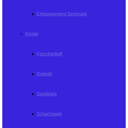
Empowerment Seminare
Kinder
Forschertreff
Robotik
Spielkreis
Schachspiel