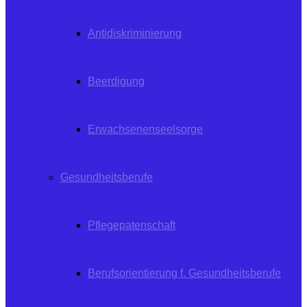
Antidiskriminierung
Beerdigung
Erwachsenenseelsorge
Gesundheitsberufe
Pflegepatenschaft
Berufsorientierung f. Gesundheitsberufe