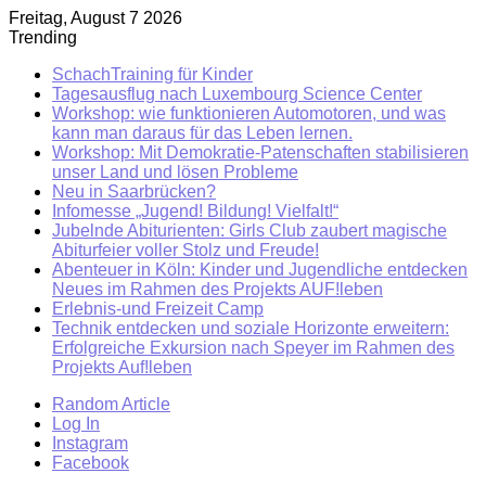
Freitag, August 7 2026
Trending
SchachTraining für Kinder
Tagesausflug nach Luxembourg Science Center
Workshop: wie funktionieren Automotoren, und was
kann man daraus für das Leben lernen.
Workshop: Mit Demokratie-Patenschaften stabilisieren
unser Land und lösen Probleme
Neu in Saarbrücken?
Infomesse „Jugend! Bildung! Vielfalt!“
Jubelnde Abiturienten: Girls Club zaubert magische
Abiturfeier voller Stolz und Freude!
Abenteuer in Köln: Kinder und Jugendliche entdecken
Neues im Rahmen des Projekts AUF!leben
Erlebnis-und Freizeit Camp
Technik entdecken und soziale Horizonte erweitern:
Erfolgreiche Exkursion nach Speyer im Rahmen des
Projekts Auf!leben
Random Article
Log In
Instagram
Facebook