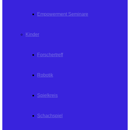
Empowerment Seminare
Kinder
Forschertreff
Robotik
Spielkreis
Schachspiel