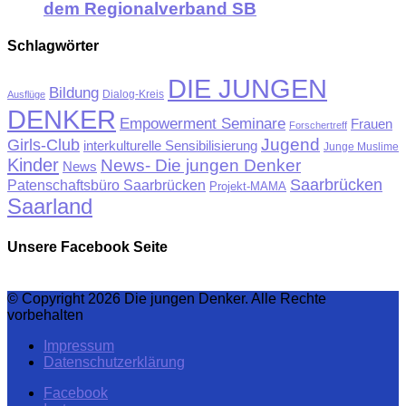
dem Regionalverband SB
Schlagwörter
DIE JUNGEN
Bildung
Ausflüge
Dialog-Kreis
DENKER
Empowerment Seminare
Frauen
Forschertreff
Jugend
Girls-Club
interkulturelle Sensibilisierung
Junge Muslime
Kinder
News- Die jungen Denker
News
Saarbrücken
Patenschaftsbüro Saarbrücken
Projekt-MAMA
Saarland
Unsere Facebook Seite
© Copyright 2026 Die jungen Denker. Alle Rechte
vorbehalten
Impressum
Datenschutzerklärung
Facebook