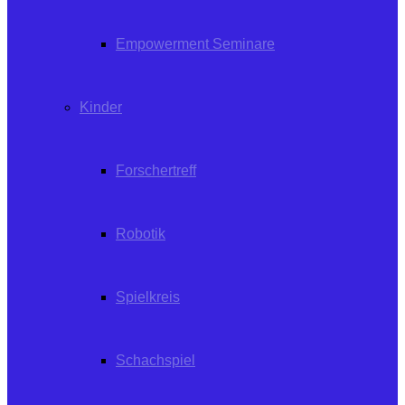
Empowerment Seminare
Kinder
Forschertreff
Robotik
Spielkreis
Schachspiel