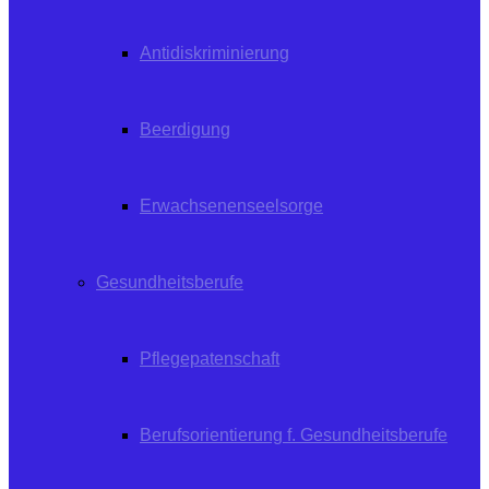
Antidiskriminierung
Beerdigung
Erwachsenenseelsorge
Gesundheitsberufe
Pflegepatenschaft
Berufsorientierung f. Gesundheitsberufe