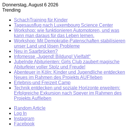
Donnerstag, August 6 2026
Trending
SchachTraining für Kinder
Tagesausflug nach Luxembourg Science Center
Workshop: wie funktionieren Automotoren, und was
kann man daraus für das Leben lernen.
Workshop: Mit Demokratie-Patenschaften stabilisieren
unser Land und lösen Probleme
Neu in Saarbrücken?
Infomesse „Jugend! Bildung! Vielfalt!“
Jubelnde Abiturienten: Girls Club zaubert magische
Abiturfeier voller Stolz und Freude!
Abenteuer in Köln: Kinder und Jugendliche entdecken
Neues im Rahmen des Projekts AUF!leben
Erlebnis-und Freizeit Camp
Technik entdecken und soziale Horizonte erweitern:
Erfolgreiche Exkursion nach Speyer im Rahmen des
Projekts Auf!leben
Random Article
Log In
Instagram
Facebook