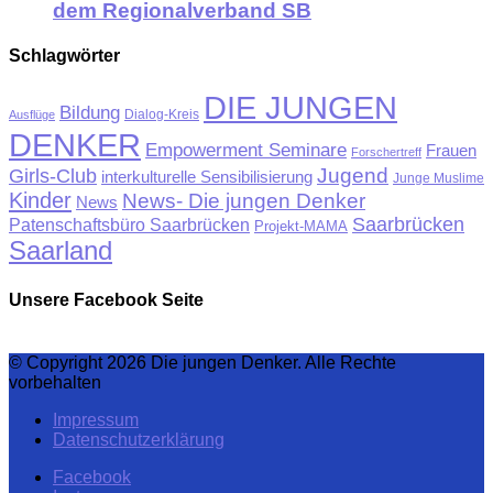
dem Regionalverband SB
Schlagwörter
DIE JUNGEN
Bildung
Ausflüge
Dialog-Kreis
DENKER
Empowerment Seminare
Frauen
Forschertreff
Jugend
Girls-Club
interkulturelle Sensibilisierung
Junge Muslime
Kinder
News- Die jungen Denker
News
Saarbrücken
Patenschaftsbüro Saarbrücken
Projekt-MAMA
Saarland
Unsere Facebook Seite
© Copyright 2026 Die jungen Denker. Alle Rechte
vorbehalten
Impressum
Datenschutzerklärung
Facebook