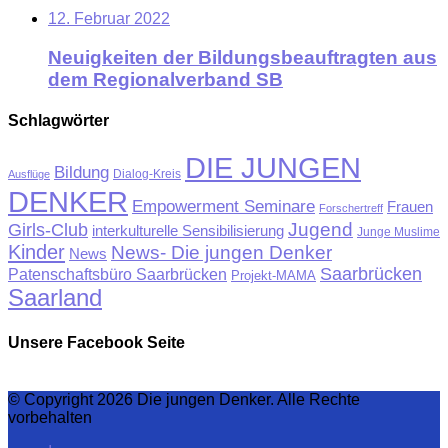
12. Februar 2022
Neuigkeiten der Bildungsbeauftragten aus
dem Regionalverband SB
Schlagwörter
DIE JUNGEN
Bildung
Ausflüge
Dialog-Kreis
DENKER
Empowerment Seminare
Frauen
Forschertreff
Jugend
Girls-Club
interkulturelle Sensibilisierung
Junge Muslime
Kinder
News- Die jungen Denker
News
Saarbrücken
Patenschaftsbüro Saarbrücken
Projekt-MAMA
Saarland
Unsere Facebook Seite
© Copyright 2026 Die jungen Denker. Alle Rechte
vorbehalten