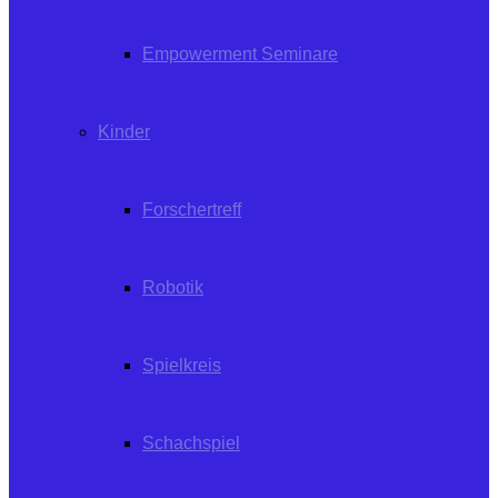
Empowerment Seminare
Kinder
Forschertreff
Robotik
Spielkreis
Schachspiel