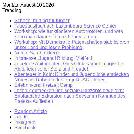
Montag, August 10 2026
Trending
SchachTraining für Kinder
Tagesausflug nach Luxembourg Science Center
Workshop: wie funktionieren Automotoren, und was
kann man daraus für das Leben lernen.
Workshop: Mit Demokratie-Patenschaften stabilisieren
unser Land und lösen Probleme
Neu in Saarbrücken?
Infomesse „Jugend! Bildung! Vielfalt!“
Jubelnde Abiturienten: Girls Club zaubert magische
Abiturfeier voller Stolz und Freude!
Abenteuer in Köln: Kinder und Jugendliche entdecken
Neues im Rahmen des Projekts AUF!leben
Erlebnis-und Freizeit Camp
Technik entdecken und soziale Horizonte erweitern:
Erfolgreiche Exkursion nach Speyer im Rahmen des
Projekts Auf!leben
Random Article
Log In
Instagram
Facebook