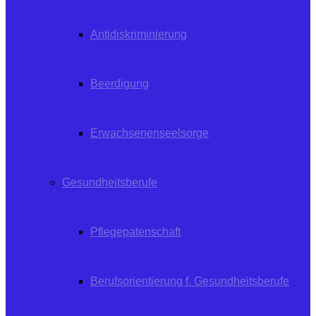
Antidiskriminierung
Beerdigung
Erwachsenenseelsorge
Gesundheitsberufe
Pflegepatenschaft
Berufsorientierung f. Gesundheitsberufe