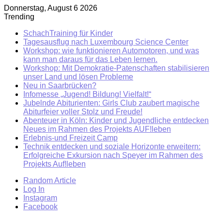
Donnerstag, August 6 2026
Trending
SchachTraining für Kinder
Tagesausflug nach Luxembourg Science Center
Workshop: wie funktionieren Automotoren, und was
kann man daraus für das Leben lernen.
Workshop: Mit Demokratie-Patenschaften stabilisieren
unser Land und lösen Probleme
Neu in Saarbrücken?
Infomesse „Jugend! Bildung! Vielfalt!“
Jubelnde Abiturienten: Girls Club zaubert magische
Abiturfeier voller Stolz und Freude!
Abenteuer in Köln: Kinder und Jugendliche entdecken
Neues im Rahmen des Projekts AUF!leben
Erlebnis-und Freizeit Camp
Technik entdecken und soziale Horizonte erweitern:
Erfolgreiche Exkursion nach Speyer im Rahmen des
Projekts Auf!leben
Random Article
Log In
Instagram
Facebook