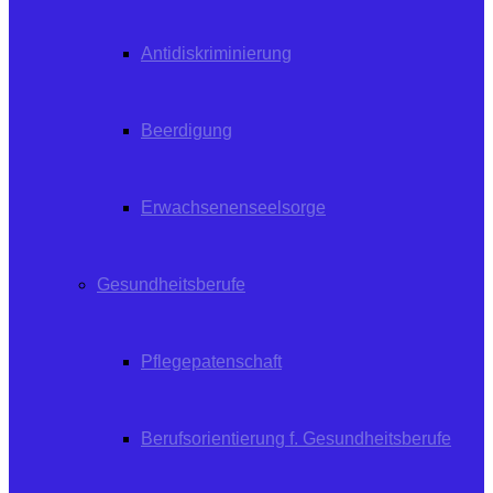
Antidiskriminierung
Beerdigung
Erwachsenenseelsorge
Gesundheitsberufe
Pflegepatenschaft
Berufsorientierung f. Gesundheitsberufe