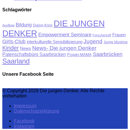
Schlagwörter
DIE JUNGEN
Bildung
Ausflüge
Dialog-Kreis
DENKER
Empowerment Seminare
Frauen
Forschertreff
Jugend
Girls-Club
interkulturelle Sensibilisierung
Junge Muslime
Kinder
News- Die jungen Denker
News
Saarbrücken
Patenschaftsbüro Saarbrücken
Projekt-MAMA
Saarland
Unsere Facebook Seite
© Copyright 2026 Die jungen Denker. Alle Rechte
vorbehalten
Impressum
Datenschutzerklärung
Facebook
Instagram