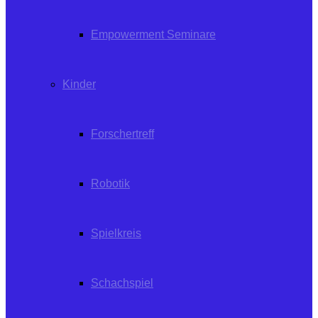
Empowerment Seminare
Kinder
Forschertreff
Robotik
Spielkreis
Schachspiel