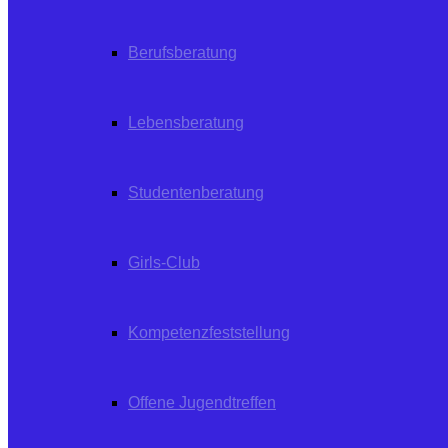
Berufsberatung
Lebensberatung
Studentenberatung
Girls-Club
Kompetenzfeststellung
Offene Jugendtreffen