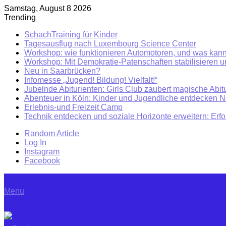
Samstag, August 8 2026
Trending
SchachTraining für Kinder
Tagesausflug nach Luxembourg Science Center
Workshop: wie funktionieren Automotoren, und was kann
Workshop: Mit Demokratie-Patenschaften stabilisieren 
Neu in Saarbrücken?
Infomesse „Jugend! Bildung! Vielfalt!“
Jubelnde Abiturienten: Girls Club zaubert magische Abitu
Abenteuer in Köln: Kinder und Jugendliche entdecken 
Erlebnis-und Freizeit Camp
Technik entdecken und soziale Horizonte erweitern: Erf
Random Article
Log In
Instagram
Facebook
Menu