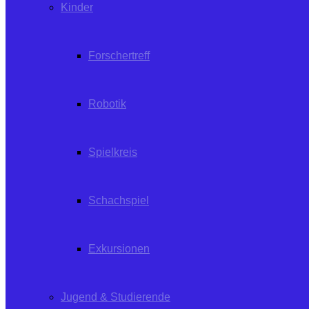
Kinder
Forschertreff
Robotik
Spielkreis
Schachspiel
Exkursionen
Jugend & Studierende