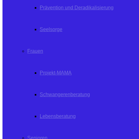
Prävention und Deradikalisierung
Seelsorge
Frauen
Projekt-MAMA
Schwangerenberatung
Lebensberatung
Senioren