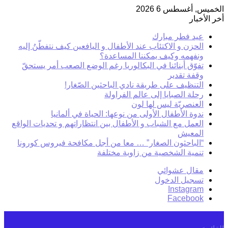
الخميس, أغسطس 6 2026
أخر الأخبار
عيد فطر مبارك
الحزن و الاكتئاب عند الأطفال و اليافعين كيف نتفطّنُ إليه
ونفهمه وكيف يمكننا المساعدة؟
تفوّق أبنائنا في البكالوريا رغم الوضع الصعب أمر يستحقّ
وقفة تقدير
التنظيف على طريقة نادي الباحثين الصّغار!
رحلة الصبايا إلى عالم الفراولة
العنصريّة ليس لها لون
ندوة الأطفال الأولى من نوعها: الحياة في ألمانيا
العمل مع الشباب و الأطفال بين انتظاراتهم و تحديات الواقع
المعيش
“الباحثون الصغار” … معا من أجل مكافحة فيروس كورونا
تنمية الشخصية من زاوية مختلفة
مقال عشوائي
تسجيل الدخول
Instagram
Facebook