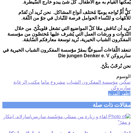
يُمكنها القيام به مع الأطفال. كُلُّ شئ يبدو خارج السّيطرة
.
كلُّ أُمٍّ تُواجه يوميّا مُختلف أنواع المشاكل. نحن نُريد أن نُقدّم
للأُمّهات و للنّساء الحوامل فرصة للتّبادل في جوّ من الثّقة
.
نُريد أن نُناقش معًا كلّ المواضيع التي تشغل قلوبكُنّ. من خلال
النّدوات و ورشات العمل التي يُشرف عليها مُختصّون من مؤسسة
المفكرون الشباب الخيرية، نُريد توسعة معارفكم السّابقة
.
تنعقد اللّقاءات أسبوعيًّا بمقرّ مؤسسة المفكرون الشباب الخيرية في
ساربروكن
Die jungen Denker e. V
نحن نُرحّبُ بكُنّ.
الوسوم
تمكين
مؤسسة المفكرون الشباب
مشروع ماما
مكتب الرعاية
ساربروكن
اظهر المزيد
مقالات ذات صلة