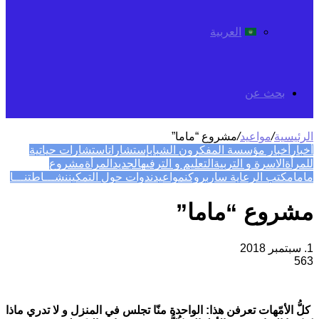
العربية
بحث عن
الرئيسية
/
مواعيد
/
مشروع “ماما”
أخبار
أخبار مؤسسة المفكرون الشباب
إستشارات
استشارات حياتية
للمرأة
الاسرة و التربية
التعليم و الترفيه
الجديد
المرأة
مشروع
ماما
مكتب الرعاية ساربروكن
مواعيد
ندوات حول التمكين
نشـــاطتنـــا
مشروع “ماما”
1. سبتمبر 2018
563
كلُّ الأمّهات تعرفن هذا: الواحدة منّا تجلس في المنزل و لا تدري ماذا