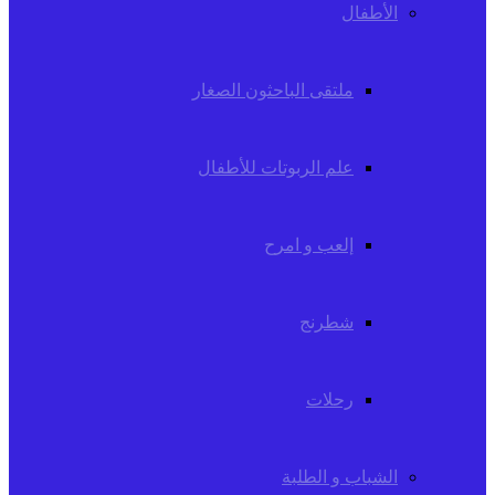
الأطفال
ملتقى الباحثون الصغار
علم الربوتات للأطفال
إلعب و امرح
شطرنج
رحلات
الشباب و الطلبة