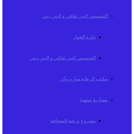
التحسيس البين ثقافي و البين ديني
دائرة الحوار
التحسيس البين ثقافي و البين ديني
مكتب الرعاية ساربروكن
مشاريع منتهية
مشروع ورشة الصحافة