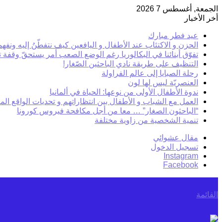
الجمعة, أغسطس 7 2026
أخر الأخبار
عيد فطر مبارك
الحزن و الاكتئاب عند الأطفال و اليافعين كيف نتفطّنُ إليه ونف
تفوّق أبنائنا في البكالوريا رغم الوضع الصعب أمر يستحقّ وقفة ت
التنظيف على طريقة نادي الباحثين الصّغار!
رحلة الصبايا إلى عالم الفراولة
العنصريّة ليس لها لون
ندوة الأطفال الأولى من نوعها: الحياة في ألمانيا
العمل مع الشباب و الأطفال بين انتظاراتهم و تحديات الواقع ال
“الباحثون الصغار” … معا من أجل مكافحة فيروس كورونا
تنمية الشخصية من زاوية مختلفة
مقال عشوائي
تسجيل الدخول
Instagram
Facebook
القائمة