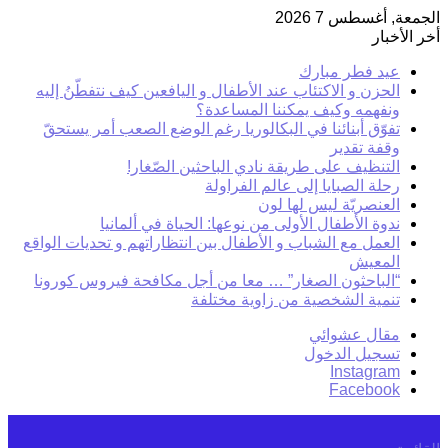
الجمعة, أغسطس 7 2026
أخر الأخبار
عيد فطر مبارك
الحزن و الاكتئاب عند الأطفال و اليافعين كيف نتفطّنُ إليه
ونفهمه وكيف يمكننا المساعدة؟
تفوّق أبنائنا في البكالوريا رغم الوضع الصعب أمر يستحقّ
وقفة تقدير
التنظيف على طريقة نادي الباحثين الصّغار!
رحلة الصبايا إلى عالم الفراولة
العنصريّة ليس لها لون
ندوة الأطفال الأولى من نوعها: الحياة في ألمانيا
العمل مع الشباب و الأطفال بين انتظاراتهم و تحديات الواقع
المعيش
“الباحثون الصغار” … معا من أجل مكافحة فيروس كورونا
تنمية الشخصية من زاوية مختلفة
مقال عشوائي
تسجيل الدخول
Instagram
Facebook