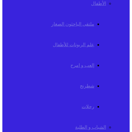
الأطفال
ملتقى الباحثون الصغار
علم الربوتات للأطفال
إلعب و امرح
شطرنج
رحلات
الشباب و الطلبة