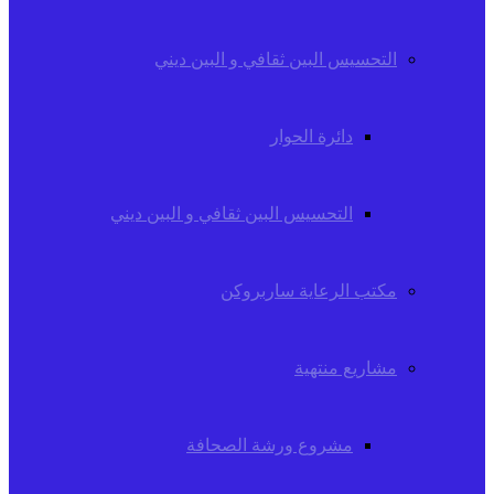
التحسيس البين ثقافي و البين ديني
دائرة الحوار
التحسيس البين ثقافي و البين ديني
مكتب الرعاية ساربروكن
مشاريع منتهية
مشروع ورشة الصحافة