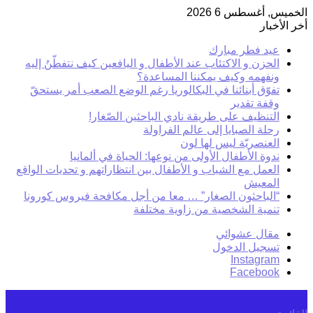
الخميس, أغسطس 6 2026
أخر الأخبار
عيد فطر مبارك
الحزن و الاكتئاب عند الأطفال و اليافعين كيف نتفطّنُ إليه
ونفهمه وكيف يمكننا المساعدة؟
تفوّق أبنائنا في البكالوريا رغم الوضع الصعب أمر يستحقّ
وقفة تقدير
التنظيف على طريقة نادي الباحثين الصّغار!
رحلة الصبايا إلى عالم الفراولة
العنصريّة ليس لها لون
ندوة الأطفال الأولى من نوعها: الحياة في ألمانيا
العمل مع الشباب و الأطفال بين انتظاراتهم و تحديات الواقع
المعيش
“الباحثون الصغار” … معا من أجل مكافحة فيروس كورونا
تنمية الشخصية من زاوية مختلفة
مقال عشوائي
تسجيل الدخول
Instagram
Facebook