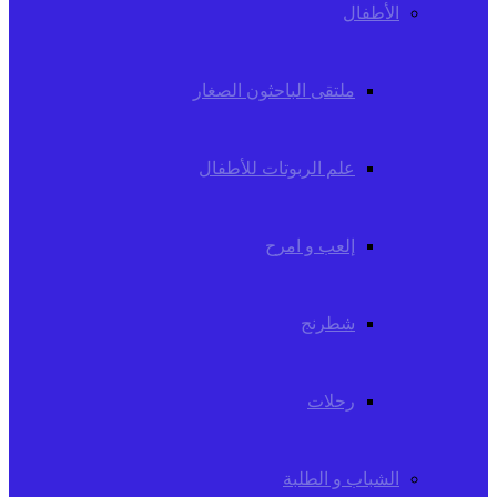
الأطفال
ملتقى الباحثون الصغار
علم الربوتات للأطفال
إلعب و امرح
شطرنج
رحلات
الشباب و الطلبة