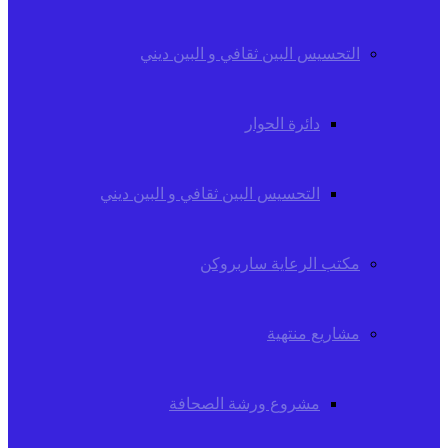
التحسيس البين ثقافي و البين ديني
دائرة الحوار
التحسيس البين ثقافي و البين ديني
مكتب الرعاية ساربروكن
مشاريع منتهية
مشروع ورشة الصحافة