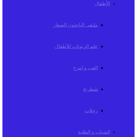
الأطفال
ملتقى الباحثون الصغار
علم الربوتات للأطفال
إلعب و امرح
شطرنج
رحلات
الشباب و الطلبة