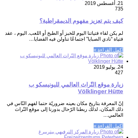
21. أغسطس 2019
735
كيف يتم تعزيز مفهوم الديمقراطية؟
لم يكن لقاء فتياتنا اليوم للخبز أو الطبخ أو اللعب. اليوم ، عقد
فتياة “نادي الصبايا” اجتماعًا تناولن فيه القضايا…
أكمل القراءة »
24. يوليو 2019
427
زيارة موقع التّراث العالمي لليونيسكو ب
Völklinger Hütte
إنّ المعرفة بتاريخ مكان بعينه ضروريّة حتما لفهم النّاس في
ذلك المكان، لذلك ربطنا الرّحال بدورنا إلى موقع التّراث
العالمي…
أكمل القراءة »