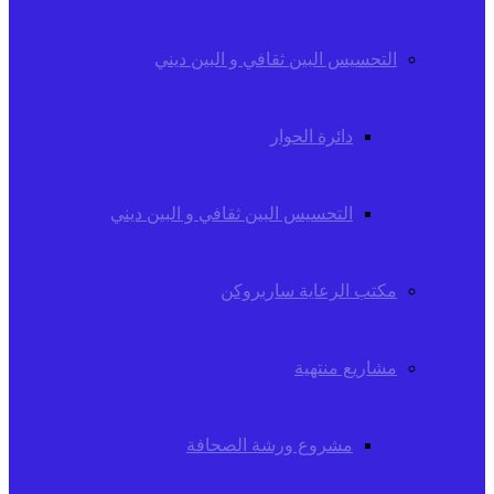
التحسيس البين ثقافي و البين ديني
دائرة الحوار
التحسيس البين ثقافي و البين ديني
مكتب الرعاية ساربروكن
مشاريع منتهية
مشروع ورشة الصحافة