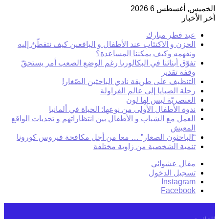
الخميس, أغسطس 6 2026
أخر الأخبار
عيد فطر مبارك
الحزن و الاكتئاب عند الأطفال و اليافعين كيف نتفطّنُ إليه
ونفهمه وكيف يمكننا المساعدة؟
تفوّق أبنائنا في البكالوريا رغم الوضع الصعب أمر يستحقّ
وقفة تقدير
التنظيف على طريقة نادي الباحثين الصّغار!
رحلة الصبايا إلى عالم الفراولة
العنصريّة ليس لها لون
ندوة الأطفال الأولى من نوعها: الحياة في ألمانيا
العمل مع الشباب و الأطفال بين انتظاراتهم و تحديات الواقع
المعيش
“الباحثون الصغار” … معا من أجل مكافحة فيروس كورونا
تنمية الشخصية من زاوية مختلفة
مقال عشوائي
تسجيل الدخول
Instagram
Facebook