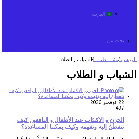
العربية
بحث عن
الرئيسية
/
نشـــاطتنـــا
/
الشباب و الطلاب
الشباب و الطلاب
22. نوفمبر 2020
497
الحزن و الاكتئاب عند الأطفال و اليافعين كيف
نتفطّنُ إليه ونفهمه وكيف يمكننا المساعدة؟
ففي إطار التعاون المُثمر بين مؤسّسة المُفكّرون الشّباب