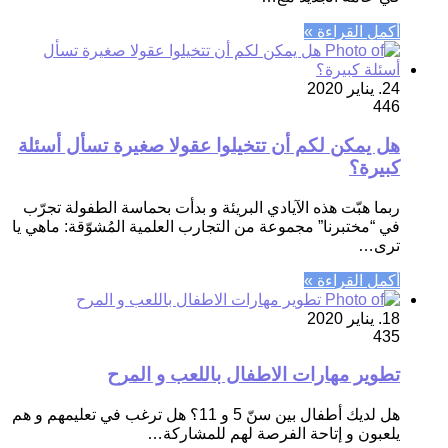
أكمل القراءة »
24. يناير 2020
446
هل يمكن لكم أن تتخيلوا عقولا صغيرة تسأل أسئلة
كبيرة؟
ربما هبّت هذه الآيادي البريئة و بدأت بحماسة الطفولة تجرّب
في “مختبرنا” مجموعة من التجارب العلمية المُشوّقة: ماهي يا
ترى…
أكمل القراءة »
18. يناير 2020
435
تطوير مهارات الاطفال باللعب و المرح
هل لديك أطفال بين سنّ 5 و 11؟ هل ترغب في تعليمهم و هم
يلعبون و إتاحة الفرصة لهم للمشاركة…