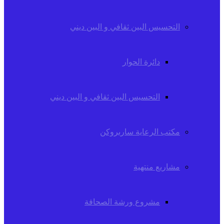
التحسيس البين ثقافي و البين ديني
دائرة الحوار
التحسيس البين ثقافي و البين ديني
مكتب الرعاية ساربروكن
مشاريع منتهية
مشروع ورشة الصحافة