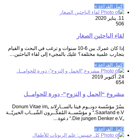
أكمل القراءة »
11. يناير 2020
506
لقاء الباحثين الصغار
إذا كان عمرك بين 6-10 سنوات و ترغب في البحث و القيام
بتجارب علمية مختلفة؟ عليك بالمجيء إلى لقاء الباحثين…
أكمل القراءة »
24. أكتوبر 2019
654
مشروع “الحمل و النزوح”- دورة للحوامــل
يسُرّ مؤسّسة دونــوم فيتا بالســارلاند „Donum Vitae im
Saarland e.V.“ و مؤسّســة المُفكّــرون الشّبــاب الخيريّــة
„Die jungen Denker e.V.“ دعوة…
أكمل القراءة »