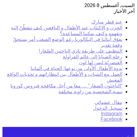
السبت, أغسطس 8 2026
أخر الأخبار
عيد فطر مبارك
الحزن و الاكتئاب عند الأطفال و اليافعين كيف نتفطّنُ إليه
ونفهمه وكيف يمكننا المساعدة؟
تفوّق أبنائنا في البكالوريا رغم الوضع الصعب أمر يستحقّ
وقفة تقدير
التنظيف على طريقة نادي الباحثين الصّغار!
رحلة الصبايا إلى عالم الفراولة
العنصريّة ليس لها لون
ندوة الأطفال الأولى من نوعها: الحياة في ألمانيا
العمل مع الشباب و الأطفال بين انتظاراتهم و تحديات الواقع
المعيش
“الباحثون الصغار” … معا من أجل مكافحة فيروس كورونا
تنمية الشخصية من زاوية مختلفة
مقال عشوائي
تسجيل الدخول
Instagram
Facebook