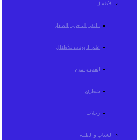
الأطفال
ملتقى الباحثون الصغار
علم الربوتات للأطفال
إلعب و امرح
شطرنج
رحلات
الشباب و الطلبة