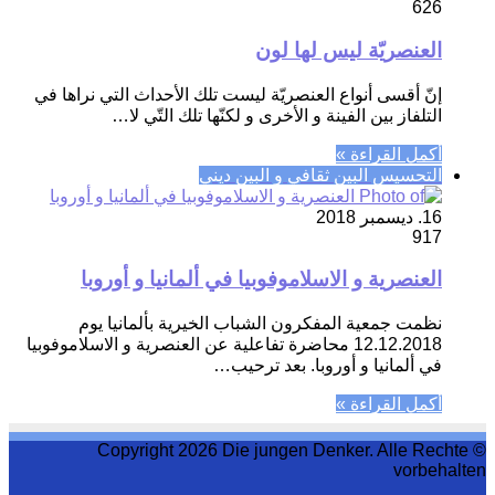
626
العنصريّة ليس لها لون
إنّ أقسى أنواع العنصريّة ليست تلك الأحداث التي نراها في
التلفاز بين الفينة و الأخرى و لكنّها تلك التّي لا…
أكمل القراءة »
التحسيس البين ثقافي و البين ديني
16. ديسمبر 2018
917
العنصرية و الاسلاموفوبيا في ألمانيا و أوروبا
نظمت جمعية المفكرون الشباب الخيرية بألمانيا يوم
12.12.2018 محاضرة تفاعلية عن العنصرية و الاسلاموفوبيا
في ألمانيا و أوروبا. بعد ترحيب…
أكمل القراءة »
© Copyright 2026 Die jungen Denker. Alle Rechte
vorbehalten