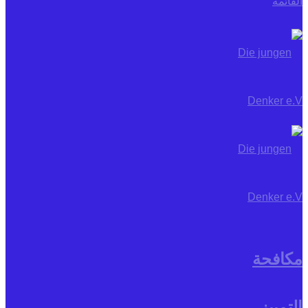
القائمة
مكافحة
التمييز