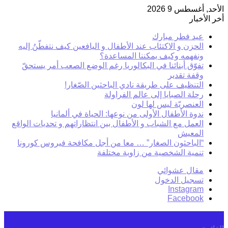
الأحد, أغسطس 9 2026
أخر الأخبار
عيد فطر مبارك
الحزن و الاكتئاب عند الأطفال و اليافعين كيف نتفطّنُ إليه
ونفهمه وكيف يمكننا المساعدة؟
تفوّق أبنائنا في البكالوريا رغم الوضع الصعب أمر يستحقّ
وقفة تقدير
التنظيف على طريقة نادي الباحثين الصّغار!
رحلة الصبايا إلى عالم الفراولة
العنصريّة ليس لها لون
ندوة الأطفال الأولى من نوعها: الحياة في ألمانيا
العمل مع الشباب و الأطفال بين انتظاراتهم و تحديات الواقع
المعيش
“الباحثون الصغار” … معا من أجل مكافحة فيروس كورونا
تنمية الشخصية من زاوية مختلفة
مقال عشوائي
تسجيل الدخول
Instagram
Facebook