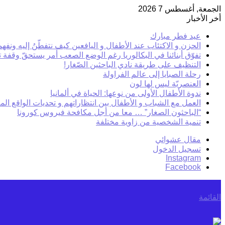
الجمعة, أغسطس 7 2026
أخر الأخبار
عيد فطر مبارك
الحزن و الاكتئاب عند الأطفال و اليافعين كيف نتفطّنُ إليه ونف
تفوّق أبنائنا في البكالوريا رغم الوضع الصعب أمر يستحقّ وقفة ت
التنظيف على طريقة نادي الباحثين الصّغار!
رحلة الصبايا إلى عالم الفراولة
العنصريّة ليس لها لون
ندوة الأطفال الأولى من نوعها: الحياة في ألمانيا
العمل مع الشباب و الأطفال بين انتظاراتهم و تحديات الواقع ال
“الباحثون الصغار” … معا من أجل مكافحة فيروس كورونا
تنمية الشخصية من زاوية مختلفة
مقال عشوائي
تسجيل الدخول
Instagram
Facebook
القائمة