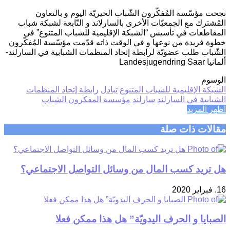
نجحت مؤسّسة المُفكّرون الشّباب الخيريّة اليوم و بالتعاون
المُشترك مع الجمعيّات الأخرى بالسارلاند و التّابعة لشبكة شباب
المقاطعات في تأسيس “الشبكة الإقليمية للشباب المتنوع” في
خطوة فريدة من نوعها و في الوقت ذاته قدّمت مؤسّسة المُفكّرون
الشّباب طلب عضويّة لرابطة إتحاد المنظمات الشبابية في السارلند-
ألمانيا Landesjugendring Saar
الوسوم
الشبكة الإقليمية للشباب المتنوع
تبادل
رابطة إتحاد المنظمات
الشبابية في السارلند
سارلند
مؤسسة المفكرون الشباب
اظهر المزيد
مقالات ذات صلة
هل تريد كسب المال من وسائل التواصل الاجتماعي؟
16. فبراير 2020
الصبايا و الحرف اليدويّة” هل هذا ممكن فعلا