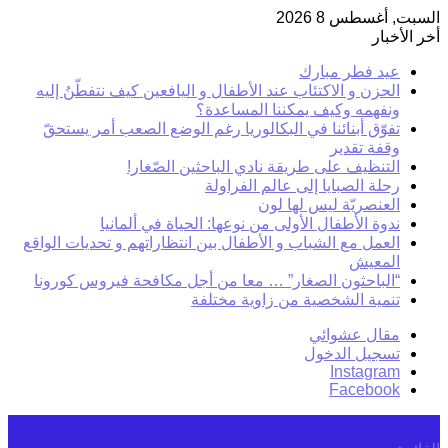
السبت, أغسطس 8 2026
أخر الأخبار
عيد فطر مبارك
الحزن و الاكتئاب عند الأطفال و اليافعين كيف نتفطّنُ إليه
ونفهمه وكيف يمكننا المساعدة؟
تفوّق أبنائنا في البكالوريا رغم الوضع الصعب أمر يستحقّ
وقفة تقدير
التنظيف على طريقة نادي الباحثين الصّغار!
رحلة الصبايا إلى عالم الفراولة
العنصريّة ليس لها لون
ندوة الأطفال الأولى من نوعها: الحياة في ألمانيا
العمل مع الشباب و الأطفال بين انتظاراتهم و تحديات الواقع
المعيش
“الباحثون الصغار” … معا من أجل مكافحة فيروس كورونا
تنمية الشخصية من زاوية مختلفة
مقال عشوائي
تسجيل الدخول
Instagram
Facebook