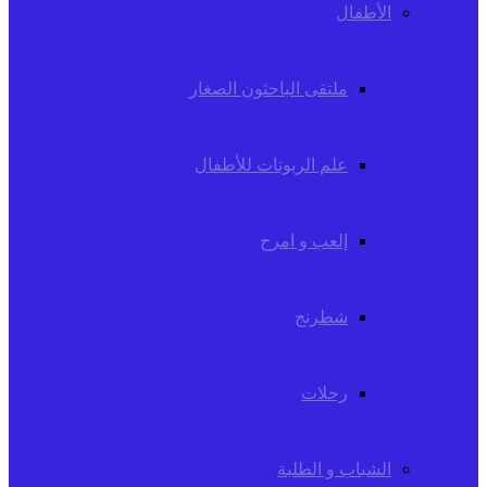
الأطفال
ملتقى الباحثون الصغار
علم الربوتات للأطفال
إلعب و امرح
شطرنج
رحلات
الشباب و الطلبة