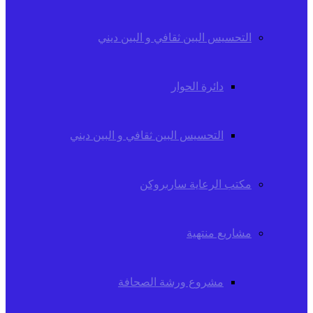
التحسيس البين ثقافي و البين ديني
دائرة الحوار
التحسيس البين ثقافي و البين ديني
مكتب الرعاية ساربروكن
مشاريع منتهية
مشروع ورشة الصحافة